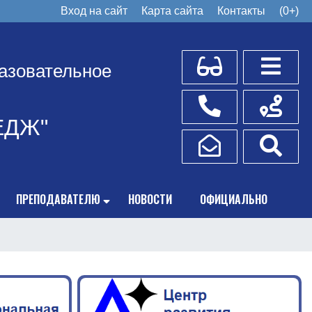
Вход на сайт
Карта сайта
Контакты
(0+)
Для слабовидящих
Боковое
азовательное
Телефоны
Схема пр
ЕДЖ"
Написать обращение
Поис
ПРЕПОДАВАТЕЛЮ
НОВОСТИ
ОФИЦИАЛЬНО