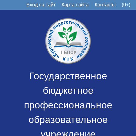
Вход на сайт
Карта сайта
Контакты
(0+)
Государственное
бюджетное
профессиональное
образовательное
учреждение