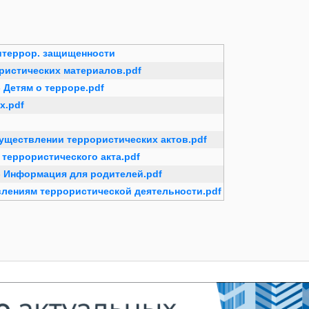
титеррор. защищенности
ристических материалов.pdf
 Детям о терроре.pdf
х.pdf
существлении террористических актов.pdf
 террористического акта.pdf
- Информация для родителей.pdf
влениям террористической деятельности.pdf