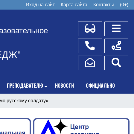
Вход на сайт
Карта сайта
Контакты
(0+)
Для слабовидящих
Боковое
азовательное
Телефоны
Схема пр
ЕДЖ"
Написать обращение
Поис
ПРЕПОДАВАТЕЛЮ
НОВОСТИ
ОФИЦИАЛЬНО
мо русскому солдату»