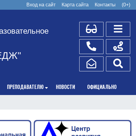
Вход на сайт
Карта сайта
Контакты
(0+)
Для слабовидящих
Боковое
азовательное
Телефоны
Схема пр
ЕДЖ"
Написать обращение
Поис
ПРЕПОДАВАТЕЛЮ
НОВОСТИ
ОФИЦИАЛЬНО