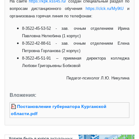
На сайте
https://kpk.kss45.ru/
создан специальный раздел по
вопросам дистанционного обучения
https://clck.ru/My9tU
и
организована горячая линия по телефонам:
8-3522-45-53-52 - зав. очным отделением Ирина
Павловна Нелюбина (1 корпус)
8-3522-42-88-61 - зав. очным отделением Елена
Петровна Горланова (2 корпус)
8-3522-45-51-91 – приемная директора колледжа
Любови Григорьевны Бобковой
Педагог-психолог Л.Ю. Никулина
Вложения:
Постановление губернатора Курганской
области.pdf