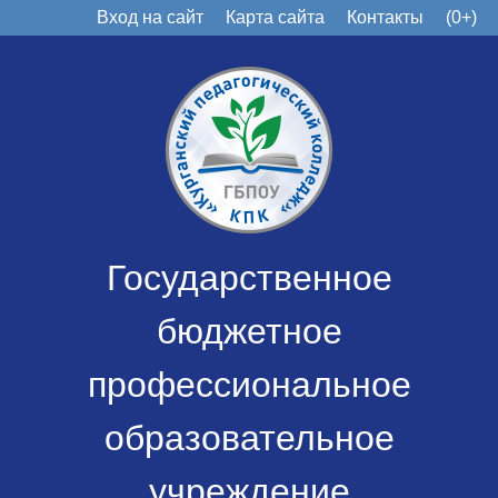
Вход на сайт
Карта сайта
Контакты
(0+)
Государственное
бюджетное
профессиональное
образовательное
учреждение