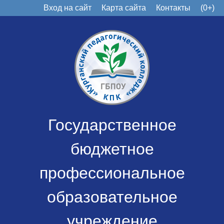
Вход на сайт
Карта сайта
Контакты
(0+)
Государственное
бюджетное
профессиональное
образовательное
учреждение