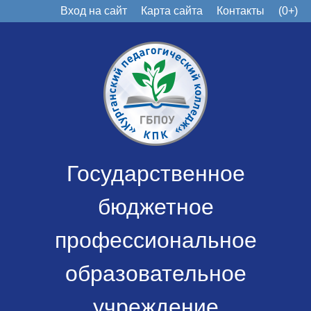
Вход на сайт
Карта сайта
Контакты
(0+)
Государственное
бюджетное
профессиональное
образовательное
учреждение