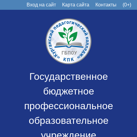
Вход на сайт
Карта сайта
Контакты
(0+)
Государственное
бюджетное
профессиональное
образовательное
учреждение