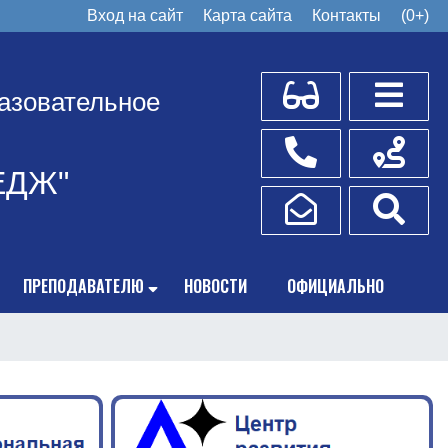
Вход на сайт
Карта сайта
Контакты
(0+)
Для слабовидящих
Боковое
азовательное
Телефоны
Схема пр
ЕДЖ"
Написать обращение
Поис
ПРЕПОДАВАТЕЛЮ
НОВОСТИ
ОФИЦИАЛЬНО