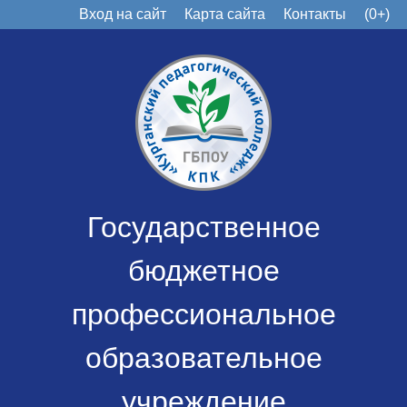
Вход на сайт
Карта сайта
Контакты
(0+)
Государственное
бюджетное
профессиональное
образовательное
учреждение