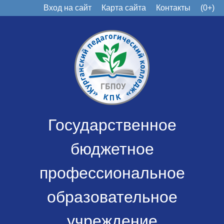
Вход на сайт
Карта сайта
Контакты
(0+)
Государственное
бюджетное
профессиональное
образовательное
учреждение