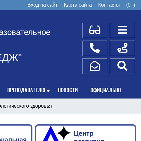
Вход на сайт
Карта сайта
Контакты
(0+)
Для слабовидящих
Боковое
азовательное
Телефоны
Схема пр
ЕДЖ"
Написать обращение
Поис
ПРЕПОДАВАТЕЛЮ
НОВОСТИ
ОФИЦИАЛЬНО
ологического здоровья