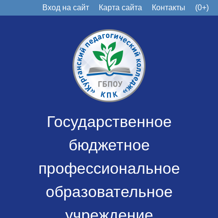
Вход на сайт
Карта сайта
Контакты
(0+)
Государственное
бюджетное
профессиональное
образовательное
учреждение