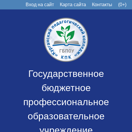
Вход на сайт
Карта сайта
Контакты
(0+)
Государственное
бюджетное
профессиональное
образовательное
учреждение