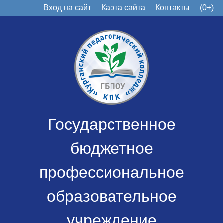
Вход на сайт
Карта сайта
Контакты
(0+)
Государственное
бюджетное
профессиональное
образовательное
учреждение