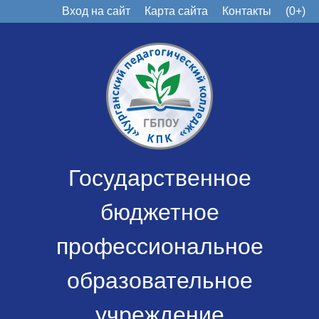
Вход на сайт
Карта сайта
Контакты
(0+)
Государственное
бюджетное
профессиональное
образовательное
учреждение