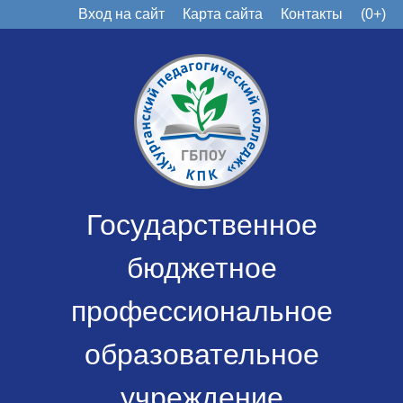
Вход на сайт
Карта сайта
Контакты
(0+)
Государственное
бюджетное
профессиональное
образовательное
учреждение