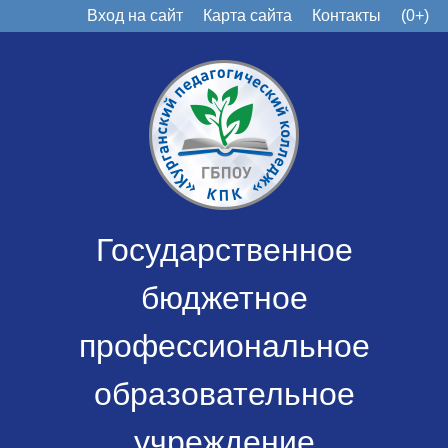
Вход на сайт
Карта сайта
Контакты
(0+)
Государственное
бюджетное
профессиональное
образовательное
учреждение