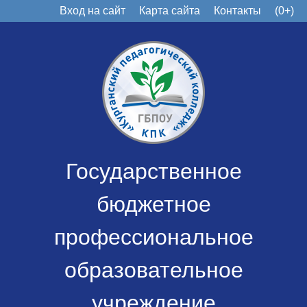
Вход на сайт
Карта сайта
Контакты
(0+)
Государственное
бюджетное
профессиональное
образовательное
учреждение