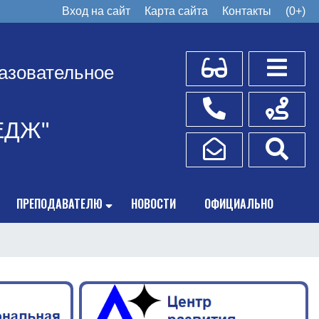
Вход на сайт
Карта сайта
Контакты
(0+)
Для слабовидящих
Боковое
азовательное
Телефоны
Схема пр
ЕДЖ"
Написать обращение
Поис
ПРЕПОДАВАТЕЛЮ
НОВОСТИ
ОФИЦИАЛЬНО