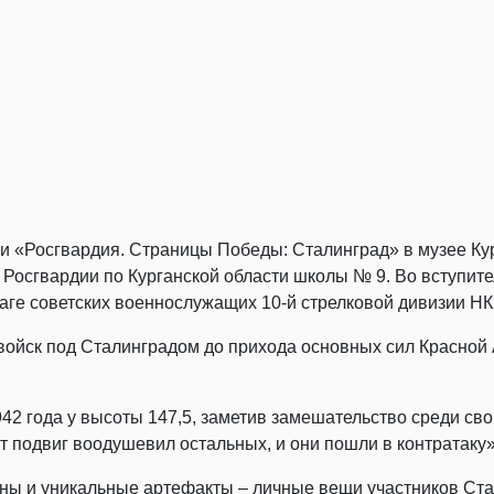
ии «Росгвардия. Страницы Победы: Сталинград» в музее Ку
Росгвардии по Курганской области школы № 9. Во вступите
ваге советских военнослужащих 10-й стрелковой дивизии Н
ойск под Сталинградом до прихода основных сил Красной 
42 года у высоты 147,5, заметив замешательство среди св
т подвиг воодушевил остальных, и они пошли в контратаку»
ены и уникальные артефакты – личные вещи участников Стал