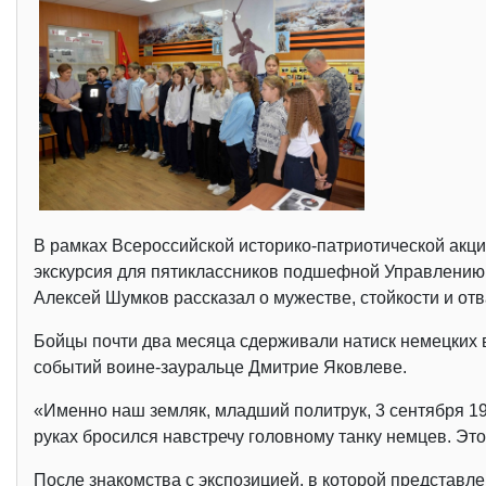
В рамках Всероссийской историко-патриотической акц
экскурсия для пятиклассников подшефной Управлению 
Алексей Шумков рассказал о мужестве, стойкости и от
Бойцы почти два месяца сдерживали натиск немецких в
событий воине-зауральце Дмитрие Яковлеве.
«Именно наш земляк, младший политрук, 3 сентября 19
руках бросился навстречу головному танку немцев. Это
После знакомства с экспозицией, в которой представл