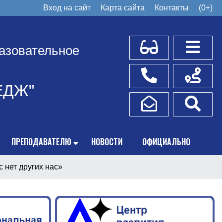
Вход на сайт
Карта сайта
Контакты
(0+)
Для слабовидящих
Боковое
азовательное
Телефоны
Схема пр
ЕДЖ"
Написать обращение
Поис
ПРЕПОДАВАТЕЛЮ
НОВОСТИ
ОФИЦИАЛЬНО
 нет других нас»