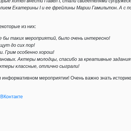
торые хотел внести Павел
I
, стали свидетелями супружес
делием Екатерины
I
и ее фрейлины Марии Гамильтон. А с п
екоторые из них:
е бы таких мероприятий, было очень интересно!
щут до сих пор!
. Грим особенно хорош!
новых. Актеры молодцы, спасибо за креативные задания 
Актеры классные, отлично сыграли!
и информативном мероприятии! Очень важно знать историю с
 ВКонтакте