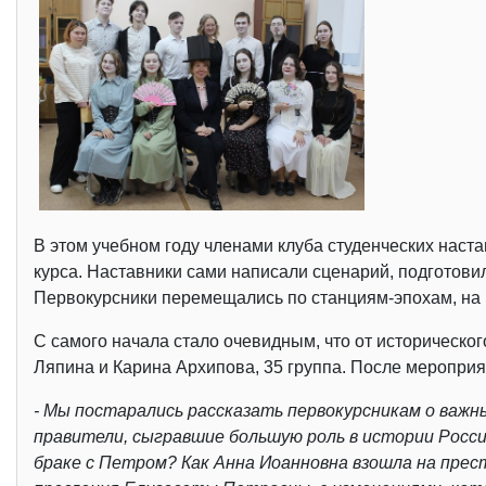
В этом учебном году членами клуба студенческих нас
курса. Наставники сами написали сценарий, подготови
Первокурсники перемещались по станциям-эпохам, на 
С самого начала стало очевидным, что от историческо
Ляпина и Карина Архипова, 35 группа. После меропри
- Мы постарались рассказать первокурсникам о важ
правители, сыгравшие большую роль в истории Росс
браке с Петром? Как Анна Иоанновна взошла на пре