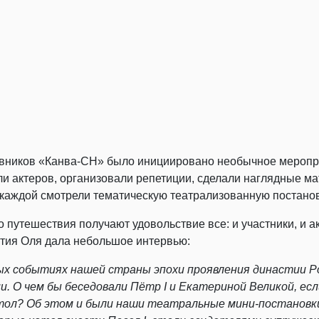
тавников «Канва-СН» было инициировано необычное меропр
ли актеров, организовали репетиции, сделали наглядные м
каждой смотрели тематическую театрализованную постанов
го путешествия получают удовольствие все: и участники, и
ятия Оля дала небольшое интервью:
ных событиях нашей страны эпохи проявления династии Р
ии. О чем бы беседовали Пётр
I
и Екатериной Великой, ес
стол? Об этом и были наши театральные мини-постановк