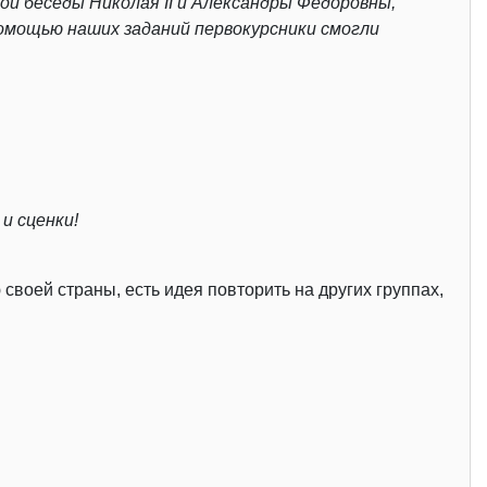
кой беседы Николая
II
и Александры Фёдоровны,
омощью наших заданий первокурсники смогли
и сценки!
воей страны, есть идея повторить на других группах,