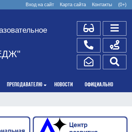
Вход на сайт
Карта сайта
Контакты
(0+)
Для слабовидящих
Боковое
азовательное
Телефоны
Схема пр
ЕДЖ"
Написать обращение
Поис
ПРЕПОДАВАТЕЛЮ
НОВОСТИ
ОФИЦИАЛЬНО