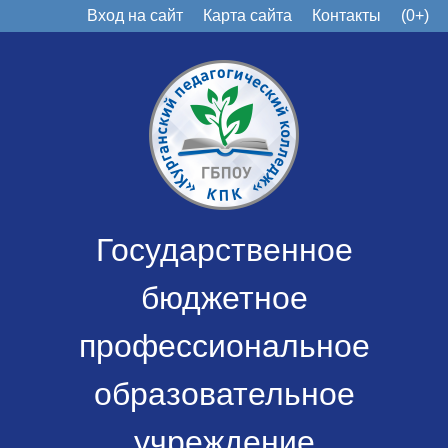
Вход на сайт
Карта сайта
Контакты
(0+)
Государственное
бюджетное
профессиональное
образовательное
учреждение