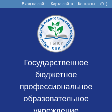
Вход на сайт
Карта сайта
Контакты
(0+)
Государственное
бюджетное
профессиональное
образовательное
учреждение