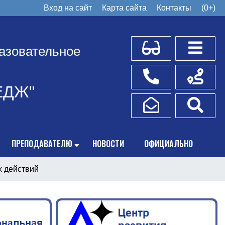
Вход на сайт
Карта сайта
Контакты
(0+)
Для слабовидящих
Боковое
азовательное
Телефоны
Схема пр
ЕДЖ"
Написать обращение
Поис
ПРЕПОДАВАТЕЛЮ
НОВОСТИ
ОФИЦИАЛЬНО
 действий