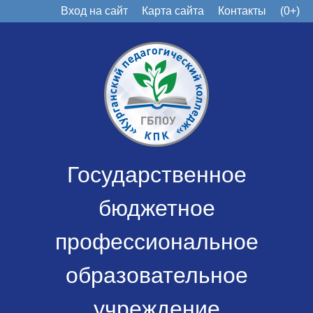
Вход на сайт
Карта сайта
Контакты
(0+)
Государственное
бюджетное
профессиональное
образовательное
учреждение