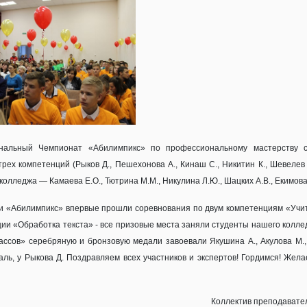
гиональный Чемпионат «Абилимпикс» по профессиональному мастерству 
рех компетенций (Рыков Д., Пешехонова А., Кинаш С., Никитин К., Шевелев 
колледжа — Камаева Е.О., Тютрина М.М., Никулина Л.Ю., Шацких А.В., Екимова
ти «Абилимпикс» впервые прошли соревнования по двум компетенциям «Учи
ции «Обработка текста» - все призовые места заняли студенты нашего колле
классов» серебряную и бронзовую медали завоевали Якушина А., Акулова М.
ль, у Рыкова Д. Поздравляем всех участников и экспертов! Гордимся! Жел
Коллектив преподавател