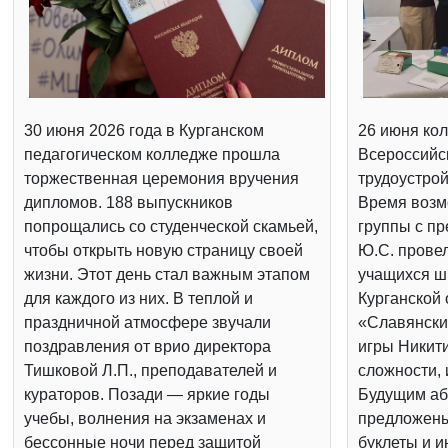
30 июня 2026 года в Курганском
26 июня кол
педагогическом колледже прошла
Всероссийс
торжественная церемония вручения
трудоустрой
дипломов. 188 выпускников
Время возм
попрощались со студенческой скамьей,
группы с п
чтобы открыть новую страницу своей
Ю.С. провел
жизни. Этот день стал важным этапом
учащихся шк
для каждого из них. В теплой и
Курганской 
праздничной атмосфере звучали
«Славянски
поздравления от врио директора
игры Никит
Тишковой Л.П., преподавателей и
сложности, 
кураторов. Позади — яркие годы
Будущим аб
учебы, волнения на экзаменах и
предложен
бессонные ночи перед защитой
буклеты и 