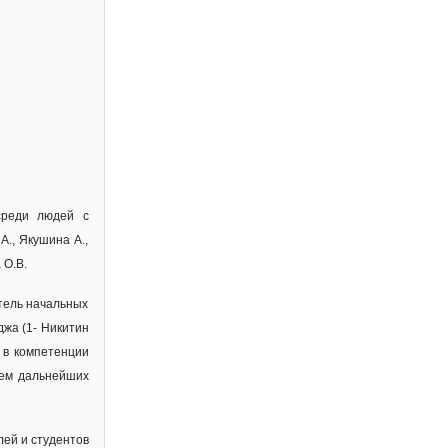
среди людей с
А., Якушина А.,
 О.В.
тель начальных
джа (1- Никитин
, в компетенции
аем дальнейших
ей и студентов