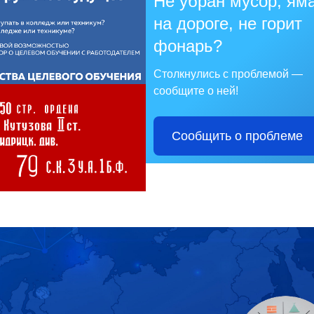
Не убран мусор, ям
на дороге, не горит
фонарь?
Столкнулись с проблемой —
сообщите о ней!
Сообщить о проблеме