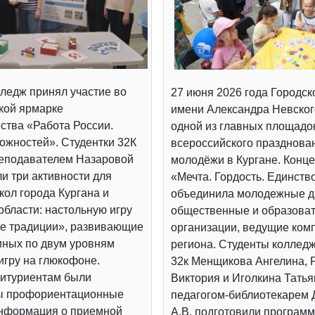
ледж принял участие во
27 июня 2026 года Городск
кой ярмарке
имени Александра Невског
ства «Работа России.
одной из главных площадо
ожностей». Студентки 32К
всероссийского празднова
реподавателем Назаровой
молодёжи в Кургане. Конц
и три активности для
«Мечта. Гордость. Единств
ол города Кургана и
объединила молодежные д
области: настольную игру
общественные и образова
е традиции», развивающие
организации, ведущие ком
иных по двум уровням
региона. Студенты коллед
игру на глюкофоне.
32к Менщикова Ангелина, 
итуриентам были
Виктория и Иголкина Татья
ы профориентационные
педагогом-библиотекарем
информация о приемной
А.В. подготовили программ