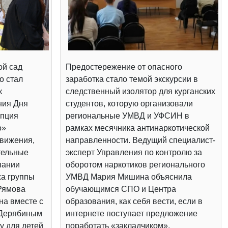
ой сад
Предостережение от опасного
о стал
заработка стало темой экскурсии в
к
следственный изолятор для курганских
ния Дня
студентов, которую организовали
епция
региональные УМВД и УФСИН в
о»
рамках месячника антинаркотической
вижения,
направленности. Ведущий специалист-
тельные
эксперт Управления по контролю за
пании
оборотом наркотиков регионального
жа группы
УМВД Мария Мишина объяснила
Рямова
обучающимся СПО и Центра
на вместе с
образования, как себя вести, если в
 Дерябиным
интернете поступает предложение
у для детей
поработать «закладчиком».