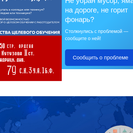
Не убран мусор, ям
на дороге, не горит
фонарь?
Столкнулись с проблемой —
сообщите о ней!
Сообщить о проблеме