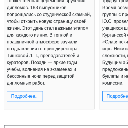
торжественная церемония вручения
трудоустрой
дипломов. 188 выпускников
Время возм
попрощались со студенческой скамьей,
группы с п
чтобы открыть новую страницу своей
Ю.С. провел
жизни. Этот день стал важным этапом
учащихся шк
для каждого из них. В теплой и
Курганской 
праздничной атмосфере звучали
«Славянски
поздравления от врио директора
игры Никит
Тишковой Л.П., преподавателей и
сложности, 
кураторов. Позади — яркие годы
Будущим аб
учебы, волнения на экзаменах и
предложен
бессонные ночи перед защитой
буклеты и 
дипломных работ.
комиссии.
Подробнее...
Подробнее