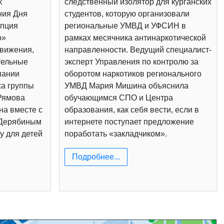
к
следственный изолятор для курганских
ния Дня
студентов, которую организовали
епция
региональные УМВД и УФСИН в
о»
рамках месячника антинаркотической
вижения,
направленности. Ведущий специалист-
тельные
эксперт Управления по контролю за
пании
оборотом наркотиков регионального
жа группы
УМВД Мария Мишина объяснила
Рямова
обучающимся СПО и Центра
на вместе с
образования, как себя вести, если в
 Дерябиным
интернете поступает предложение
у для детей
поработать «закладчиком».
Подробнее...