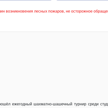
ожаров, не осторожное обращение с огнем местного населен
прошёл ежегодный шахматно-шашечный турнир среди сту