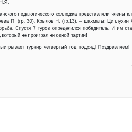
Н.Я.
анского педагогического колледжа представляли члены кл
рева П. (гр. 30), Крылов Н. (гр.13). – шахматы; Циплухин С
рьба. Спустя 7 туров определился победитель. И им ст
, который не проиграл ни одной партии!
выигрывает турнир четвертый год подряд! Поздравляем!