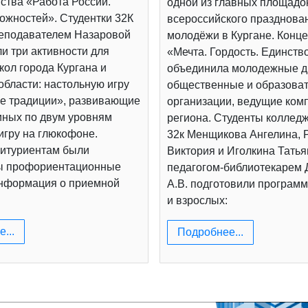
ства «Работа России.
одной из главных площадо
ожностей». Студентки 32К
всероссийского празднова
реподавателем Назаровой
молодёжи в Кургане. Конц
и три активности для
«Мечта. Гордость. Единств
ол города Кургана и
объединила молодежные д
области: настольную игру
общественные и образова
е традиции», развивающие
организации, ведущие ком
иных по двум уровням
региона. Студенты коллед
игру на глюкофоне.
32к Менщикова Ангелина, 
итуриентам были
Виктория и Иголкина Татья
ы профориентационные
педагогом-библиотекарем
информация о приемной
А.В. подготовили программ
и взрослых:
...
Подробнее...