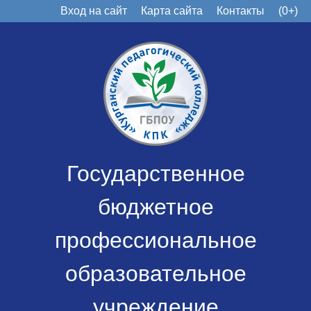
Вход на сайт
Карта сайта
Контакты
(0+)
Государственное
бюджетное
профессиональное
образовательное
учреждение