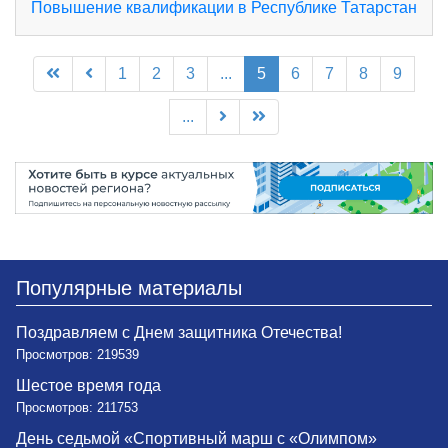
Повышение квалификации в Республике Татарстан
1
2
3
...
5
6
7
8
9
...
Популярные материалы
Поздравляем с Днем защитника Отечества!
Просмотров: 219539
Шестое время года
Просмотров: 211753
День седьмой «Спортивный марш с «Олимпом»