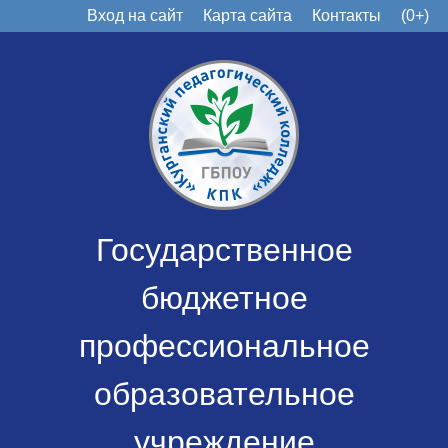
Вход на сайт
Карта сайта
Контакты
(0+)
Государственное
бюджетное
профессиональное
образовательное
учреждение