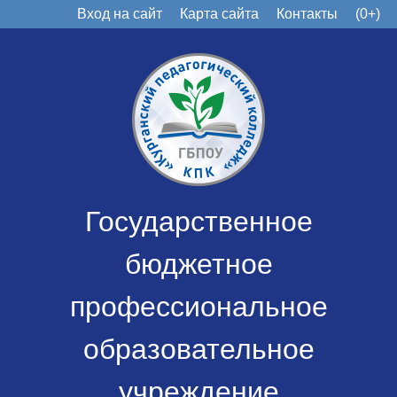
Вход на сайт
Карта сайта
Контакты
(0+)
Государственное
бюджетное
профессиональное
образовательное
учреждение