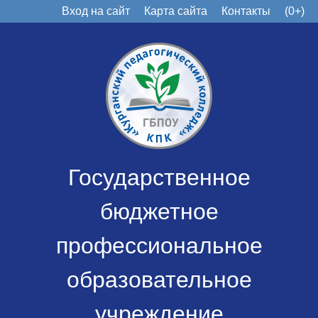
Вход на сайт
Карта сайта
Контакты
(0+)
Государственное
бюджетное
профессиональное
образовательное
учреждение