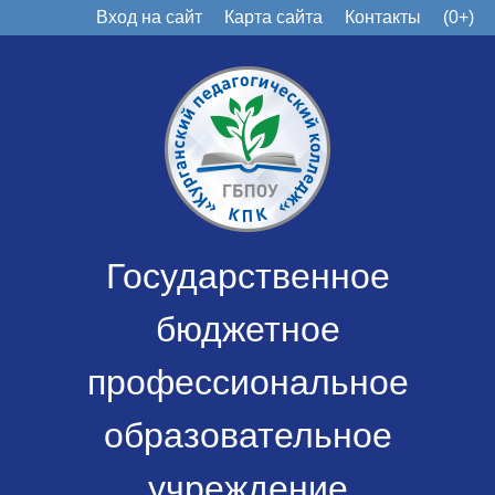
Вход на сайт
Карта сайта
Контакты
(0+)
Государственное
бюджетное
профессиональное
образовательное
учреждение