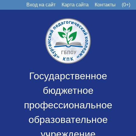
Вход на сайт
Карта сайта
Контакты
(0+)
Государственное
бюджетное
профессиональное
образовательное
учреждение