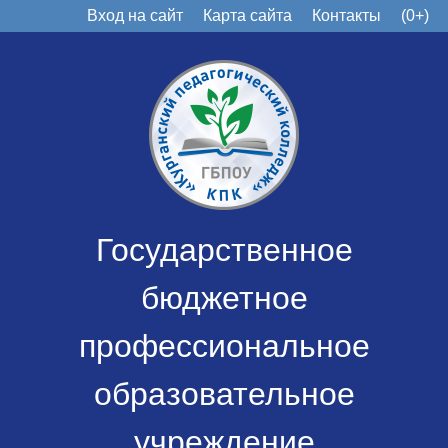
Вход на сайт
Карта сайта
Контакты
(0+)
Государственное
бюджетное
профессиональное
образовательное
учреждение