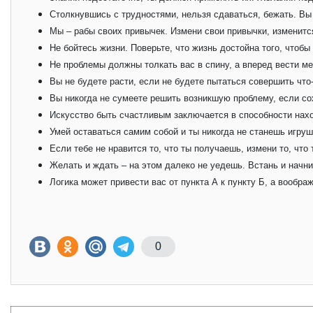
Столкнувшись с трудностями, нельзя сдаваться, бежать. Вы 
Мы – рабы своих привычек. Измени свои привычки, изменитс
Не бойтесь жизни. Поверьте, что жизнь достойна того, чтоб
Не проблемы должны толкать вас в спину, а вперед вести м
Вы не будете расти, если не будете пытаться совершить что
Вы никогда не сумеете решить возникшую проблему, если со
Искусство быть счастливым заключается в способности нахо
Умей оставаться самим собой и ты никогда не станешь игру
Если тебе не нравится то, что ты получаешь, измени то, что
Желать и ждать – на этом далеко не уедешь. Встань и начн
Логика может привести вас от пункта А к пункту Б, а вообра
0