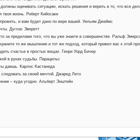
должны оценивать ситуацию, искать решения и верить в то, что все дел
я твоя жизнь. Роберт Кийосаки
ы прожить, и вам будет дано по вере вашей. Уильям Джеймс
ечты. Дуглас Эверетт
-то за пределами того, что вы уже знаете в совершенстве. Ральф Эмерс
храните то же мышление и тот же подход, который привел вас к этой п
дить счастье в простых вещах. Генри Уорд Бичер
шкой в руках судьбы. Парацельс
 ты даешь. Карлос Кастанеда
и следовать за своей мечтой. Джаред Лето
жение – куда угодно. Альберт Энштейн