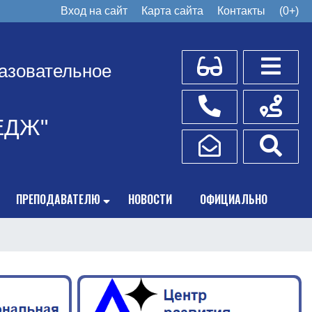
Вход на сайт
Карта сайта
Контакты
(0+)
Для слабовидящих
Боковое
азовательное
Телефоны
Схема пр
ЕДЖ"
Написать обращение
Поис
ПРЕПОДАВАТЕЛЮ
НОВОСТИ
ОФИЦИАЛЬНО