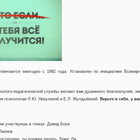
отмечается ежегодно с 1992 года. Установлен по инициативе Всеми
олого-педагогической службы желают вам душевного благополучия, эм
им психологам Л.Ю. Никулиной и Е.Л. Жулдыбиной.
Верьте в себя, у ва
 не участвуешь в гонках. Дэвид Боуи
Леонов
достаточно, ты должен делать. Брюс Ли