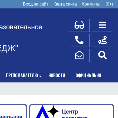
Вход на сайт
Карта сайта
Контакты
(0+)
Для слабовидящих
Боковое
азовательное
Телефоны
Схема пр
ЕДЖ"
Написать обращение
Поис
ПРЕПОДАВАТЕЛЮ
НОВОСТИ
ОФИЦИАЛЬНО