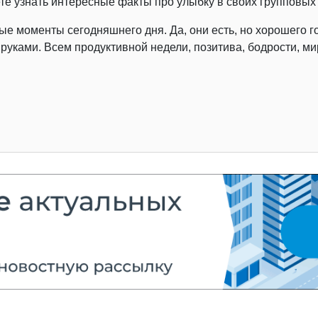
ете узнать интересные факты про улыбку в своих групповых
ые моменты сегодняшнего дня. Да, они есть, но хорошего г
уками. Всем продуктивной недели, позитива, бодрости, мир