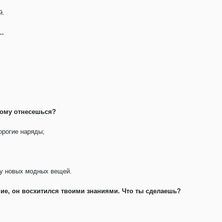
й.
..
тому отнесешься?
дорогие наряды;
ру новых модных вещей.
ие, он восхитился твоими знаниями. Что ты сделаешь?