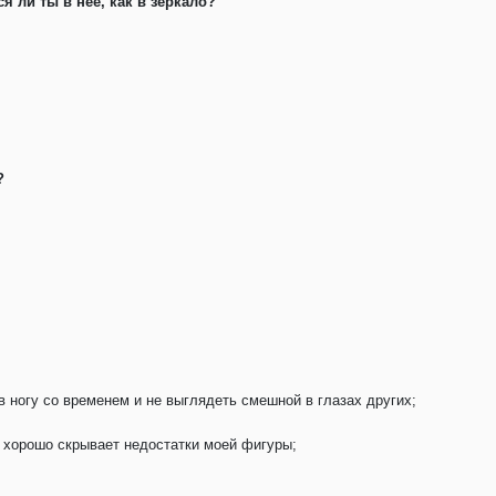
 ли ты в нее, как в зеркало?
?
в ногу со временем и не выглядеть смешной в глазах других;
а хорошо скрывает недостатки моей фигуры;