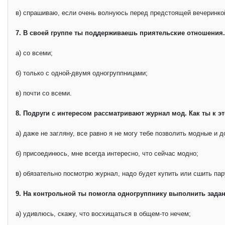
в) спрашиваю, если очень волнуюсь перед предстоящей вечеринко
7. В своей группе ты поддерживаешь приятельские отношения.
а) со всеми;
б) только с одной-двумя одногруппницами;
в) почти со всеми.
8. Подруги с интересом рассматривают журнал мод. Как ты к э
а) даже не загляну, все равно я не могу тебе позволить модные и 
б) присоединюсь, мне всегда интересно, что сейчас модно;
в) обязательно посмотрю журнал, надо будет купить или сшить па
9. На контрольной ты помогла одногруппнику выполнить задан
а) удивлюсь, скажу, что восхищаться в общем-то нечем;