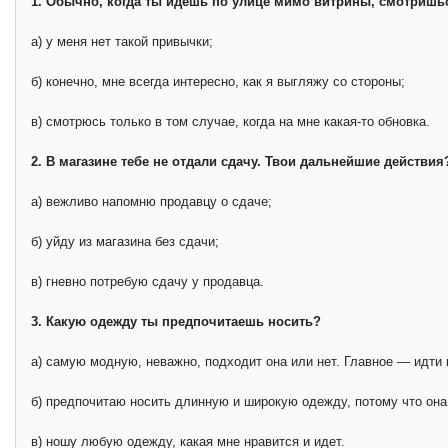
1. Обычно, когда ты идешь по улице мимо витрины, смотришься
а) у меня нет такой привычки;
б) конечно, мне всегда интересно, как я выгляжу со стороны;
в) смотрюсь только в том случае, когда на мне какая-то обновка.
2. В магазине тебе не отдали сдачу. Твои дальнейшие действия
а) вежливо напомню продавцу о сдаче;
б) уйду из магазина без сдачи;
в) гневно потребую сдачу у продавца.
3. Какую одежду ты предпочитаешь носить?
а) самую модную, неважно, подходит она или нет. Главное — идти 
б) предпочитаю носить длинную и широкую одежду, потому что он
в) ношу любую одежду, какая мне нравится и идет.