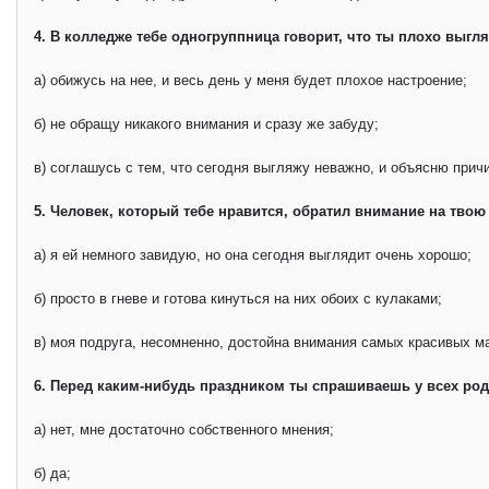
4. В колледже тебе одногруппница говорит, что ты плохо выгл
а) обижусь на нее, и весь день у меня будет плохое настроение;
б) не обращу никакого внимания и сразу же забуду;
в) соглашусь с тем, что сегодня выгляжу неважно, и объясню причи
5. Человек, который тебе нравится, обратил внимание на твою
а) я ей немного завидую, но она сегодня выглядит очень хорошо;
б) просто в гневе и готова кинуться на них обоих с кулаками;
в) моя подруга, несомненно, достойна внимания самых красивых м
6. Перед каким-нибудь праздником ты спрашиваешь у всех род
а) нет, мне достаточно собственного мнения;
б) да;