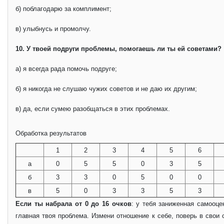
б) поблагодарю за комплимент;
в) улыбнусь и промолчу.
10. У твоей подруги проблемы, помогаешь ли ты ей советами?
а) я всегда рада помочь подруге;
б) я никогда не слушаю чужих советов и не даю их другим;
в) да, если сумею разобщаться в этих проблемах.
Обработка результатов
1
2
3
4
5
6
а
0
5
5
0
3
5
б
3
3
0
5
0
0
в
5
0
3
3
5
3
Если ты набрала от 0 до 16 очков
: у тебя заниженная самооце
главная твоя проблема. Измени отношение к себе, поверь в свои 