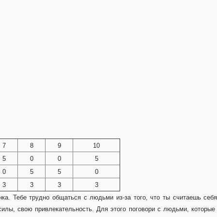
7
8
9
10
5
0
0
5
0
5
5
0
3
3
3
3
нка. Тебе трудно общаться с людьми из-за того, что ты считаешь се
силы, свою привлекательность. Для этого поговори с людьми, которые к