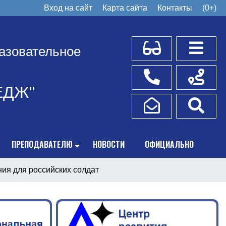
Вход на сайт
Карта сайта
Контакты
(0+)
Для слабовидящих
Боковое
азовательное
Телефоны
Схема пр
ЕДЖ"
Написать обращение
Поис
ПРЕПОДАВАТЕЛЮ
НОВОСТИ
ОФИЦИАЛЬНО
ия для российских солдат