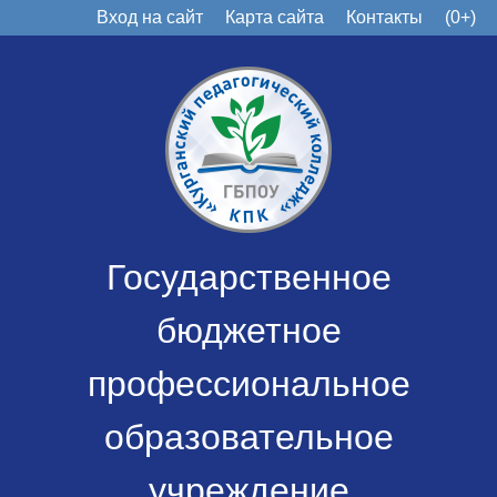
Вход на сайт
Карта сайта
Контакты
(0+)
Государственное
бюджетное
профессиональное
образовательное
учреждение