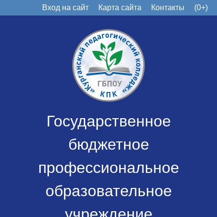
Вход на сайт
Карта сайта
Контакты
(0+)
Государственное
бюджетное
профессиональное
образовательное
учреждение