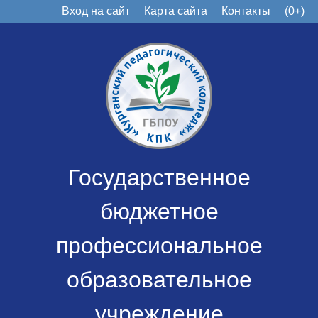
Вход на сайт
Карта сайта
Контакты
(0+)
Государственное
бюджетное
профессиональное
образовательное
учреждение