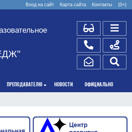
Вход на сайт
Карта сайта
Контакты
(0+)
Для слабовидящих
Боковое
азовательное
Телефоны
Схема пр
ЕДЖ"
Написать обращение
Поис
ПРЕПОДАВАТЕЛЮ
НОВОСТИ
ОФИЦИАЛЬНО