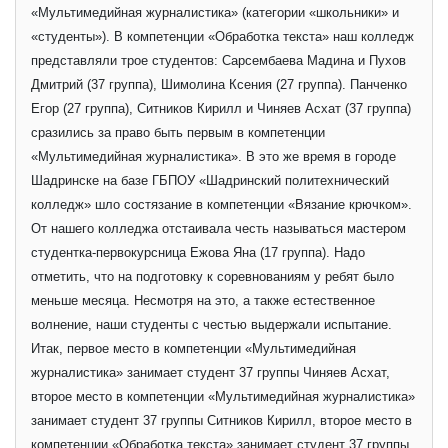
«Мультимедийная журналистика» (категории «школьники» и
«студенты»). В компетенции «Обработка текста» наш колледж
представляли трое студентов: Сарсембаева Мадина и Пухов
Дмитрий (37 группа), Шимолина Ксения (27 группа). Панченко
Егор (27 группа), Ситников Кирилл и Чиняев Асхат (37 группа)
сразились за право быть первым в компетенции
«Мультимедийная журналистика». В это же время в городе
Шадринске на базе ГБПОУ «Шадринский политехнический
колледж» шло состязание в компетенции «Вязание крючком».
От нашего колледжа отстаивала честь называться мастером
студентка-первокурсница Ежова Яна (17 группа). Надо
отметить, что на подготовку к соревнованиям у ребят было
меньше месяца. Несмотря на это, а также естественное
волнение, наши студенты с честью выдержали испытание.
Итак, первое место в компетенции «Мультимедийная
журналистика» занимает студент 37 группы Чиняев Асхат,
второе место в компетенции «Мультимедийная журналистика»
занимает студент 37 группы Ситников Кирилл, второе место в
компетенции «Обработка текста» занимает студент 37 группы