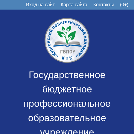
Вход на сайт
Карта сайта
Контакты
(0+)
Государственное
бюджетное
профессиональное
образовательное
учреждение