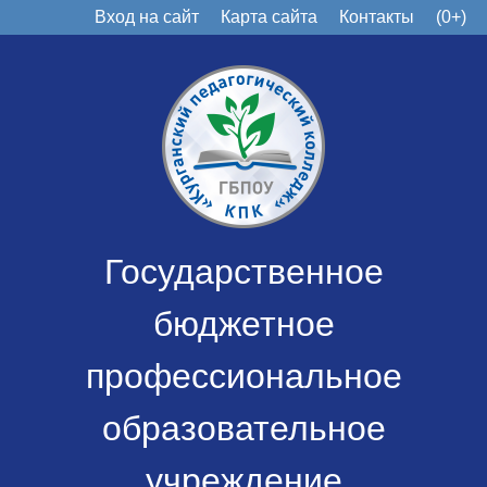
Вход на сайт
Карта сайта
Контакты
(0+)
Государственное
бюджетное
профессиональное
образовательное
учреждение