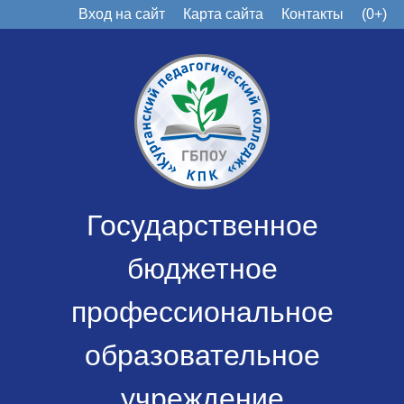
Вход на сайт
Карта сайта
Контакты
(0+)
Государственное
бюджетное
профессиональное
образовательное
учреждение