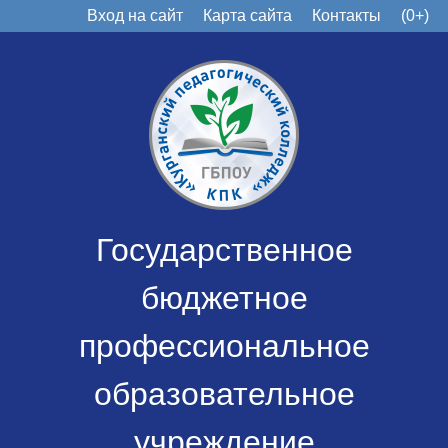
Вход на сайт
Карта сайта
Контакты
(0+)
Государственное
бюджетное
профессиональное
образовательное
учреждение