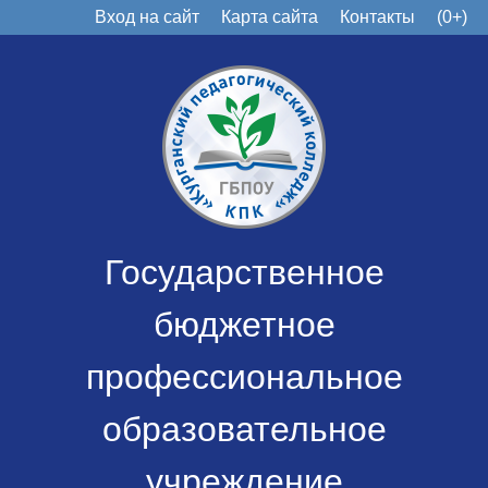
Вход на сайт
Карта сайта
Контакты
(0+)
Государственное
бюджетное
профессиональное
образовательное
учреждение